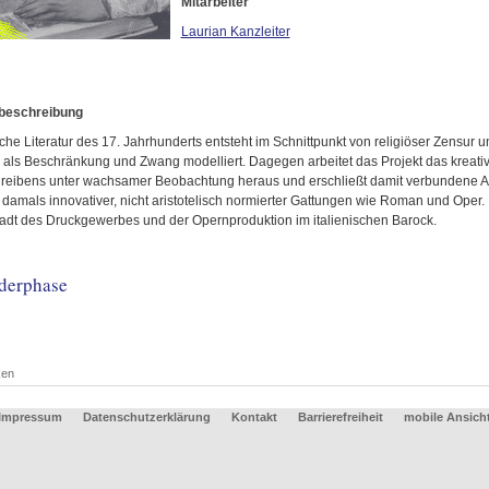
Mitarbeiter
Laurian Kanzleiter
tbeschreibung
sche Literatur des 17. Jahrhunderts entsteht im Schnittpunkt von religiöser Zensur u
v als Beschränkung und Zwang modelliert. Dagegen arbeitet das Projekt das kreati
reibens unter wachsamer Beobachtung heraus und erschließt damit verbundene 
damals innovativer, nicht aristotelisch normierter Gattungen wie Roman und Oper.
adt des Druckgewerbes und der Opernproduktion im italienischen Barock.
rderphase
ken
Impressum
Datenschutzerklärung
Kontakt
Barrierefreiheit
mobile Ansich