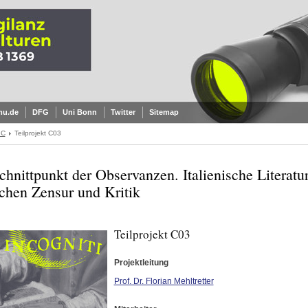
mu.de
DFG
Uni Bonn
Twitter
Sitemap
 C
Teilprojekt C03
chnittpunkt der Observanzen. Italienische Literatu
chen Zensur und Kritik
Teilprojekt C03
Projektleitung
Prof. Dr. Florian Mehltretter