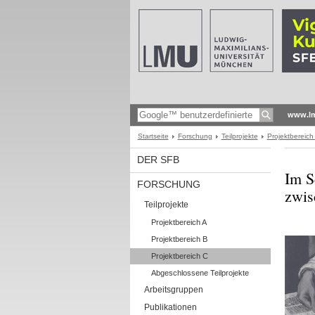
www.l
Startseite
Forschung
Teilprojekte
Projektbereich
DER SFB
Im S
FORSCHUNG
zwis
Teilprojekte
Projektbereich A
Projektbereich B
Projektbereich C
Abgeschlossene Teilprojekte
Arbeitsgruppen
Publikationen