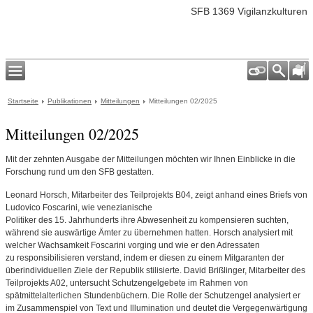
SFB 1369 Vigilanzkulturen
Startseite
Publikationen
Mitteilungen
Mitteilungen 02/2025
Mitteilungen 02/2025
Mit der zehnten Ausgabe der Mitteilungen möchten wir Ihnen Einblicke in die
Forschung rund um den SFB gestatten.
Leonard Horsch, Mitarbeiter des Teilprojekts B04, zeigt anhand eines Briefs von
Ludovico Foscarini, wie venezianische
Politiker des 15. Jahrhunderts ihre Abwesenheit zu kompensieren suchten,
während sie auswärtige Ämter zu übernehmen hatten. Horsch analysiert mit
welcher Wachsamkeit Foscarini vorging und wie er den Adressaten
zu responsibilisieren verstand, indem er diesen zu einem Mitgaranten der
überindividuellen Ziele der Republik stilisierte. David Brißlinger, Mitarbeiter des
Teilprojekts A02, untersucht Schutzengelgebete im Rahmen von
spätmittelalterlichen Stundenbüchern. Die Rolle der Schutzengel analysiert er
im Zusammenspiel von Text und Illumination und deutet die Vergegenwärtigung