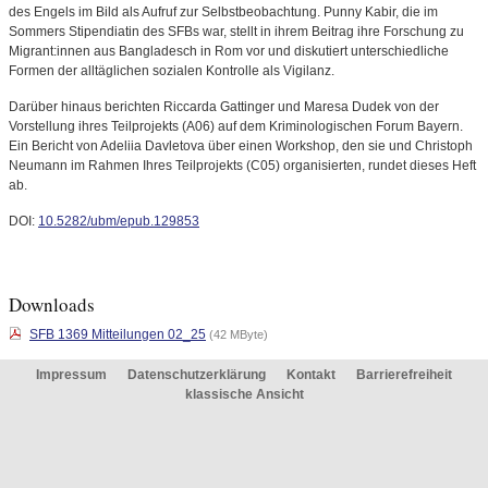
des Engels im Bild als Aufruf zur Selbstbeobachtung. Punny Kabir, die im
Sommers Stipendiatin des SFBs war, stellt in ihrem Beitrag ihre Forschung zu
Migrant:innen aus Bangladesch in Rom vor und diskutiert unterschiedliche
Formen der alltäglichen sozialen Kontrolle als Vigilanz.
Darüber hinaus berichten Riccarda Gattinger und Maresa Dudek von der
Vorstellung ihres Teilprojekts (A06) auf dem Kriminologischen Forum Bayern.
Ein Bericht von Adeliia Davletova über einen Workshop, den sie und Christoph
Neumann im Rahmen Ihres Teilprojekts (C05) organisierten, rundet dieses Heft
ab.
DOI:
10.5282/ubm/epub.129853
Downloads
SFB 1369 Mitteilungen 02_25
(42 MByte)
Impressum
Datenschutzerklärung
Kontakt
Barrierefreiheit
klassische Ansicht